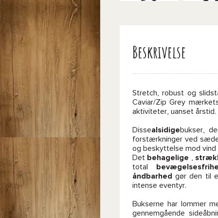
Beskrivelse
Stretch, robust og slid
Caviar/Zip Grey mærket
aktiviteter, uanset årstid.
Disse
alsidige
bukser, der
forstærkninger ved sæde
og beskyttelse mod vind 
Det
behagelige
,
stræk
total
bevægelsesfrih
åndbarhed
gør den til e
intense eventyr.
Bukserne har lommer med
gennemgående sideåbnin