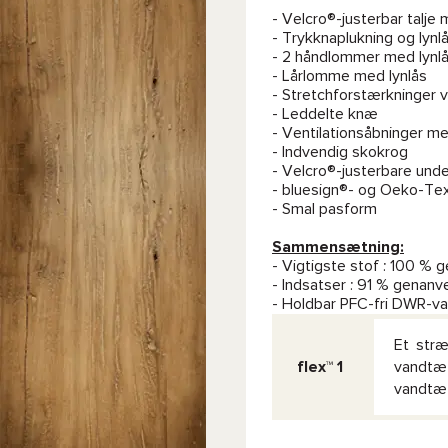
- Velcro®-justerbar talj
- Trykknaplukning og lynlå
- 2 håndlommer med lynl
- Lårlomme med lynlås
- Stretchforstærkninger
- Leddelte knæ
- Ventilationsåbninger med
- Indvendig skokrog
- Velcro®-justerbare und
- bluesign®- og Oeko-Tex
- Smal pasform
Sammensætning:
- Vigtigste stof : 100 % 
- Indsatser : 91 % genanv
- Holdbar PFC-fri DWR-v
Et stræ
flex™ 1
vandtæt
vandtæt