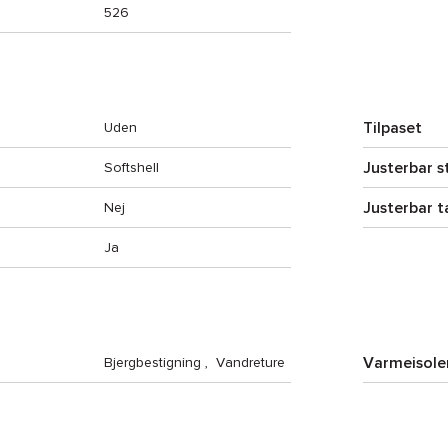
526
Tilpaset
Uden
Justerbar s
Softshell
Justerbar t
Nej
Ja
Varmeisole
Bjergbestigning
,
Vandreture