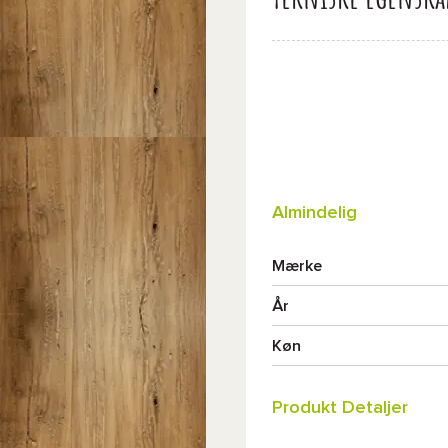
Almindelig
Mærke
År
Køn
Produkt Detaljer