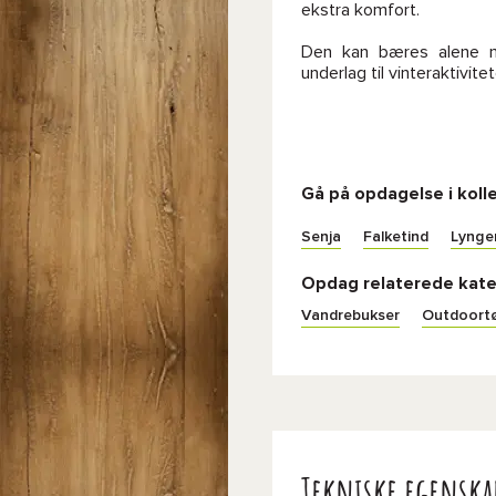
ekstra komfort.
Den kan bæres alene 
underlag til vinteraktivitet
Gå på opdagelse i koll
Senja
Falketind
Lynge
Opdag relaterede kate
Vandrebukser
Outdoortø
Tekniske egenska