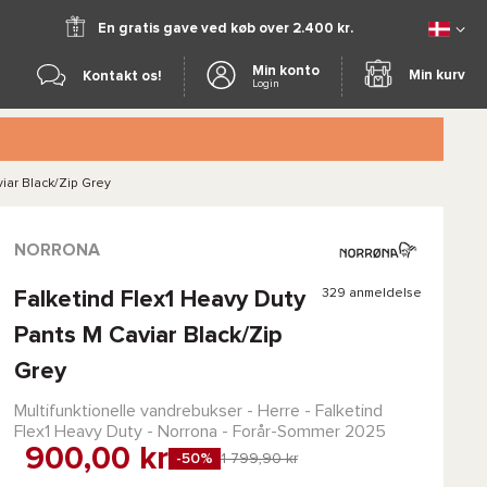
En gratis gave ved køb over 2.400 kr.
Min konto
Min kurv
Kontakt os!
Login
iar Black/Zip Grey
NORRONA
329 anmeldelse
Falketind Flex1 Heavy Duty
Pants M Caviar Black/Zip
Grey
Multifunktionelle vandrebukser - Herre -
Falketind
Flex1 Heavy Duty - Norrona
- Forår-Sommer 2025
900,00 kr
-50%
1 799,90 kr