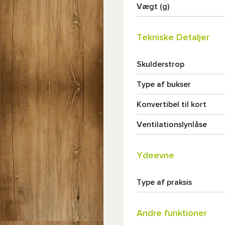
Vægt (g)
Tekniske Detaljer
Skulderstrop
Type af bukser
Konvertibel til kort
Ventilationslynlåse
Ydeevne
Type af praksis
Andre funktioner