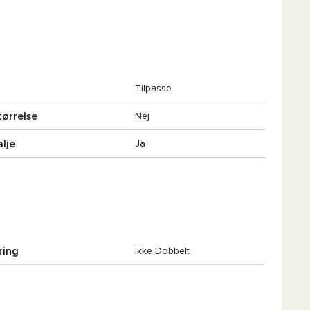
Tilpasse
tørrelse
Nej
alje
Ja
ring
Ikke Dobbelt