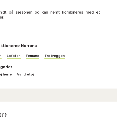
midt på sæsonen og kan nemt kombineres med et
er.
ektionerne Norrona
n
Lofoten
Femund
Trollveggen
gorier
j herre
Vandretøj
ber