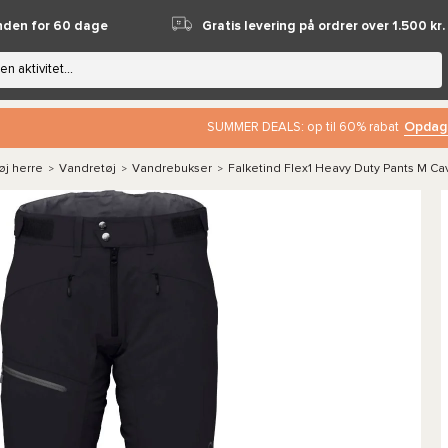
nden for 60 dage
Gratis levering på ordrer over 1.500 kr.
Opdag
SUMMER DEALS: op til 60% rabat
øj herre
Vandretøj
Vandrebukser
Falketind Flex1 Heavy Duty Pants M Cav
>
>
>