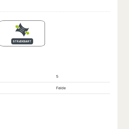
STRÆKBART
5
Falde