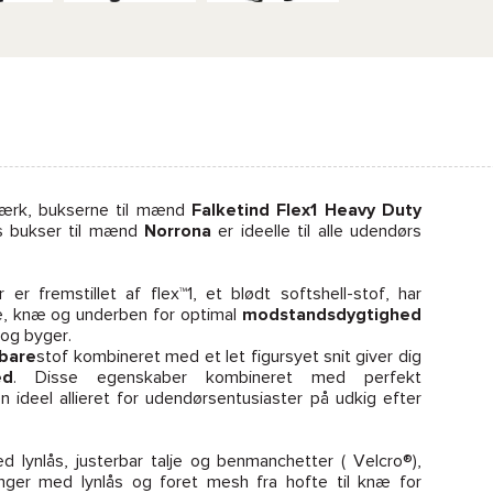
stærk, bukserne til mænd
Falketind Flex1 Heavy Duty
s bukser til mænd
Norrona
er ideelle til alle udendørs
 er fremstillet af flex™1, et blødt softshell-stof, har
, knæ og underben for optimal
modstandsdygtighed
og byger.
bare
stof kombineret med et let figursyet snit giver dig
ed
. Disse egenskaber kombineret med perfekt
n ideel allieret for udendørsentusiaster på udkig efter
 lynlås, justerbar talje og benmanchetter ( Velcro®),
ger med lynlås og foret mesh fra hofte til knæ for