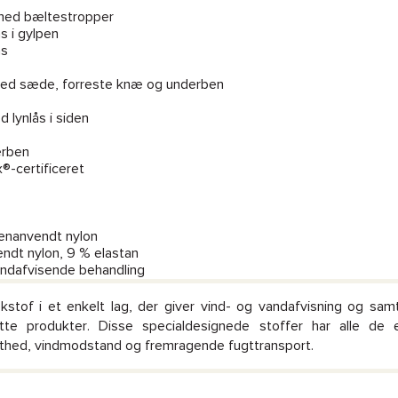
e med bæltestropper
s i gylpen
ås
 ved sæde, forreste knæ og underben
 lynlås i siden
erben
®-certificeret
genanvendt nylon
endt nylon, 9 % elastan
andafvisende behandling
kstof i et enkelt lag, der giver vind- og vandafvisning og sa
te produkter. Disse specialdesignede stoffer har alle de e
hed, vindmodstand og fremragende fugttransport.