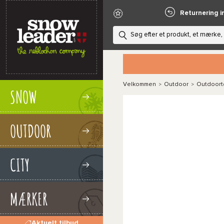
Returnering i
Velkommen
Outdoor
Outdoort
>
>
SNOW
OUTDOOR
CITY
MÆRKER
Aktuelt tilbud