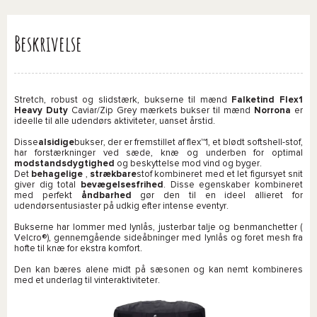
Beskrivelse
Stretch, robust og slidstærk, bukserne til mænd
Falketind Flex1
Heavy Duty
Caviar/Zip Grey mærkets bukser til mænd
Norrona
er
ideelle til alle udendørs aktiviteter, uanset årstid.
Disse
alsidige
bukser, der er fremstillet af flex™1, et blødt softshell-stof,
har forstærkninger ved sæde, knæ og underben for optimal
modstandsdygtighed
og beskyttelse mod vind og byger.
Det
behagelige
,
strækbare
stof kombineret med et let figursyet snit
giver dig total
bevægelsesfrihed
. Disse egenskaber kombineret
med perfekt
åndbarhed
gør den til en ideel allieret for
udendørsentusiaster på udkig efter intense eventyr.
Bukserne har lommer med lynlås, justerbar talje og benmanchetter (
Velcro®), gennemgående sideåbninger med lynlås og foret mesh fra
hofte til knæ for ekstra komfort.
Den kan bæres alene midt på sæsonen og kan nemt kombineres
med et underlag til vinteraktiviteter.