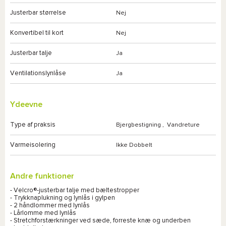
Justerbar størrelse
Nej
Konvertibel til kort
Nej
Justerbar talje
Ja
Ventilationslynlåse
Ja
Ydeevne
Type af praksis
Bjergbestigning
,
Vandreture
Varmeisolering
Ikke Dobbelt
Andre funktioner
- Velcro®-justerbar talje med bæltestropper
- Trykknaplukning og lynlås i gylpen
- 2 håndlommer med lynlås
- Lårlomme med lynlås
- Stretchforstærkninger ved sæde, forreste knæ og underben