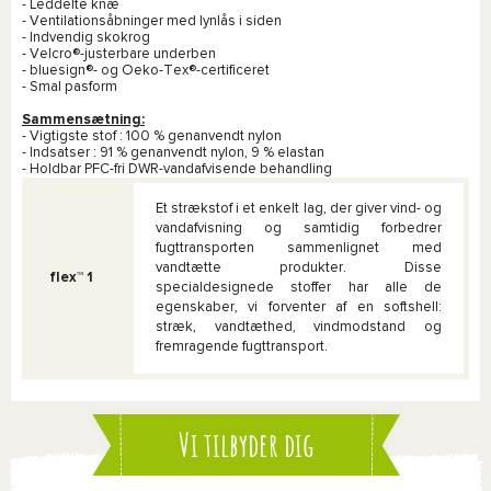
- Leddelte knæ
- Ventilationsåbninger med lynlås i siden
- Indvendig skokrog
- Velcro®-justerbare underben
- bluesign®- og Oeko-Tex®-certificeret
- Smal pasform
Sammensætning:
- Vigtigste stof : 100 % genanvendt nylon
- Indsatser : 91 % genanvendt nylon, 9 % elastan
- Holdbar PFC-fri DWR-vandafvisende behandling
Et strækstof i et enkelt lag, der giver vind- og
vandafvisning og samtidig forbedrer
fugttransporten sammenlignet med
vandtætte produkter. Disse
flex™ 1
specialdesignede stoffer har alle de
egenskaber, vi forventer af en softshell:
stræk, vandtæthed, vindmodstand og
fremragende fugttransport.
Vi tilbyder dig