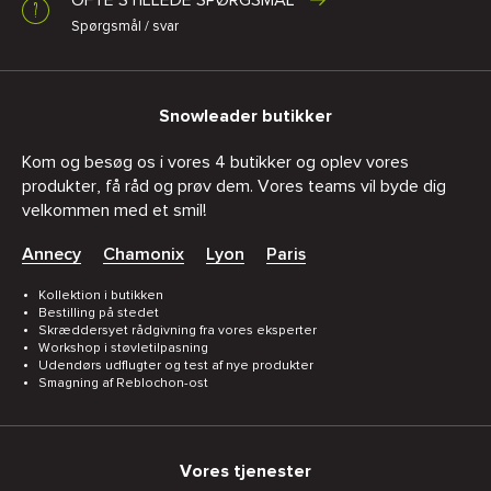
OFTE STILLEDE SPØRGSMÅL
Spørgsmål / svar
Snowleader butikker
Kom og besøg os i vores 4 butikker og oplev vores
produkter, få råd og prøv dem. Vores teams vil byde dig
velkommen med et smil!
Annecy
Chamonix
Lyon
Paris
Kollektion i butikken
Bestilling på stedet
Skræddersyet rådgivning fra vores eksperter
Workshop i støvletilpasning
Udendørs udflugter og test af nye produkter
Smagning af Reblochon-ost
Vores tjenester