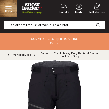
Menu
Kontakt
Konto
Indkøbskurv
SUMMER DEALS: op til 60% rabat
Opdag
Falketind Flex1 Heavy Duty Pants M Caviar
Vandrebukser
>
Black/Zip Grey