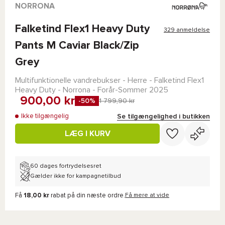
NORRONA
Falketind Flex1 Heavy Duty
329 anmeldelse
Pants M Caviar Black/Zip
Grey
Multifunktionelle vandrebukser - Herre -
Falketind Flex1
Heavy Duty - Norrona
- Forår-Sommer 2025
900,00 kr
-50%
1 799,90 kr
Se tilgængelighed i butikken
Ikke tilgængelig
LÆG I KURV
60 dages fortrydelsesret
Gælder ikke for kampagnetilbud
Få
18,00 kr
rabat på din næste ordre.
Få mere at vide