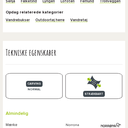
Senja
Falketind
Lyngen
Lofoten
Femund
Trollveggen
Opdag relaterede kategorier
Vandrebukser
Outdoortøj herre
Vandretøj
Tekniske egenskaber
CARVING
NORMAL
STRÆKBART
Almindelig
Mærke
Norrona