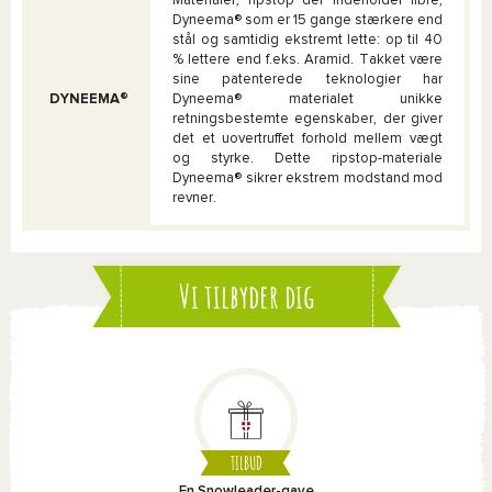
Materialer, ripstop der indeholder fibre,
Dyneema® som er 15 gange stærkere end
stål og samtidig ekstremt lette: op til 40
% lettere end f.eks. Aramid. Takket være
sine patenterede teknologier har
DYNEEMA®
Dyneema® materialet unikke
retningsbestemte egenskaber, der giver
det et uovertruffet forhold mellem vægt
og styrke. Dette ripstop-materiale
Dyneema® sikrer ekstrem modstand mod
revner.
Vi tilbyder dig
TILBUD
En Snowleader-gave