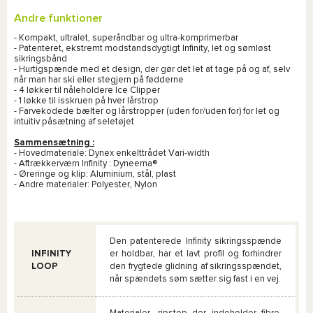
Andre funktioner
- Kompakt, ultralet, superåndbar og ultra-komprimerbar
- Patenteret, ekstremt modstandsdygtigt Infinity, let og sømløst
sikringsbånd
- Hurtigspænde med et design, der gør det let at tage på og af, selv
når man har ski eller stegjern på fødderne
- 4 løkker til nåleholdere Ice Clipper
- 1 løkke til isskruen på hver lårstrop
- Farvekodede bælter og lårstropper (uden for/uden for) for let og
intuitiv påsætning af seletøjet
Sammensætning :
- Hovedmateriale: Dynex enkelttrådet Vari-width
- Aftrækkerværn Infinity : Dyneema®
- Øreringe og klip: Aluminium, stål, plast
- Andre materialer: Polyester, Nylon
Den patenterede Infinity sikringsspænde
INFINITY
er holdbar, har et lavt profil og forhindrer
LOOP
den frygtede glidning af sikringsspændet,
når spændets søm sætter sig fast i en vej.