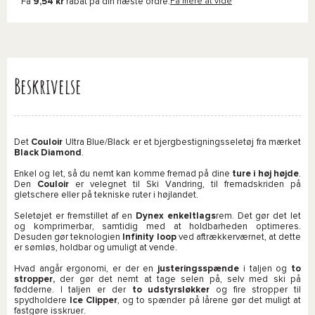
Få
9,54 kr
rabat på din næste ordre.
Få mere at vide
Beskrivelse
Det
Couloir
Ultra Blue/Black er et bjergbestigningsseletøj fra mærket
Black Diamond
.
Enkel og let, så du nemt kan komme fremad på dine
ture i høj højde
.
Den
Couloir
er velegnet til Ski Vandring, til fremadskriden på
gletschere eller på tekniske ruter i højlandet.
Seletøjet er fremstillet af en
Dynex
enkeltlags
rem. Det gør det let
og komprimerbar, samtidig med at holdbarheden optimeres.
Desuden gør teknologien
Infinity loop
ved aftrækkerværnet, at dette
er sømløs, holdbar og umuligt at vende.
Hvad angår ergonomi, er der en
justeringsspænde
i taljen og
to
stropper,
der gør det nemt at tage selen på, selv med ski på
fødderne. I taljen er der
to udstyrsløkker
og fire stropper til
spydholdere
Ice Clipper
, og to spænder på lårene gør det muligt at
fastgøre isskruer.