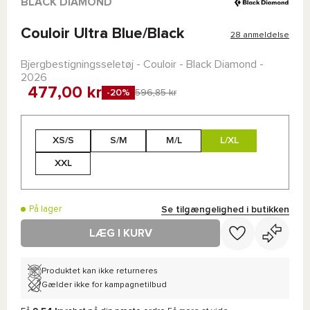
BLACK DIAMOND
Couloir Ultra Blue/Black
28 anmeldelse
Bjergbestigningsseletøj -
Couloir - Black Diamond
-
2026
477,00 kr
-20%
596,85 kr
XS/S
S/M
M/L
L/XL
XXL
Se tilgængelighed i butikken
På lager
LÆG I KURV
Produktet kan ikke returneres
Gælder ikke for kampagnetilbud