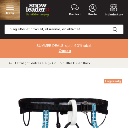
Menu
Kontakt
Konto
Indkøbskurv
SUMMER DEALS: op til 60% rabat
Opdag
Ultralight klatresele
>
Couloir Ultra Blue/Black
Lagersalg