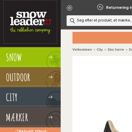
Returnering i
Velkommen
City
Sko herre
S
>
>
>
SNOW
OUTDOOR
CITY
MÆRKER
Aktuelt tilbud