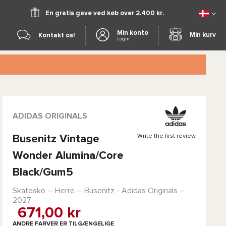
En gratis gave ved køb over 2.400 kr.
Min konto
Min kurv
Kontakt os!
Login
ADIDAS ORIGINALS
Write the first review
Busenitz Vintage
Wonder Alumina/Core
Black/Gum5
Skatesko – Herre –
Busenitz - Adidas Originals
–
2027
671,00 kr
ANDRE FARVER ER TILGÆNGELIGE