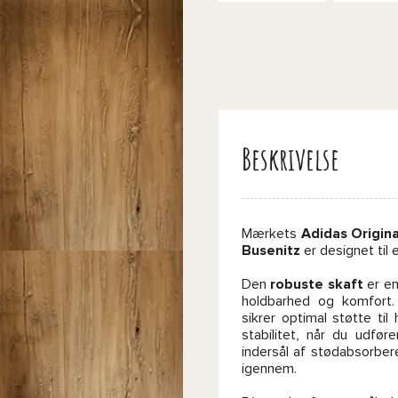
Beskrivelse
Mærkets
Adidas Origina
Busenitz
er designet til 
Den
robuste skaft
er en
holdbarhed og komfort.
sikrer optimal støtte ti
stabilitet, når du udfø
indersål af stødabsorbe
igennem.