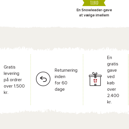
TILBUD
En Snowleader-gave
at vælge imellem
En
gratis
Gratis
Returnering
gave
levering
inden
ved
på ordrer
for 60
køb
over 1.500
dage
over
kr.
2.400
kr.