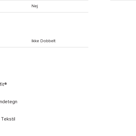
Nej
Ikke Dobbelt
fit®
endetegn
 Tekstil