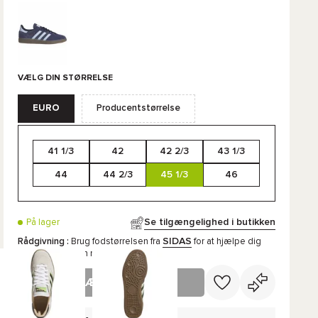
VÆLG DIN STØRRELSE
EURO
Producentstørrelse
41 1/3
42
42 2/3
43 1/3
44
44 2/3
45 1/3
46
Se tilgængelighed i butikken
På lager
SIDAS
Rådgivning :
Brug fodstørrelsen fra
for at hjælpe dig
med at finde den rigtige størrelse
LÆG I KURV