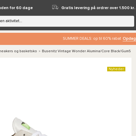
nden for 60 dage
Gratis levering på ordrer over 1.500 kr.
Opdag
SUMMER DEALS: op til 60% rabat
neakers og basketsko
Busenitz Vintage Wonder Alumina/Core Black/Gum5
>
Nyheder