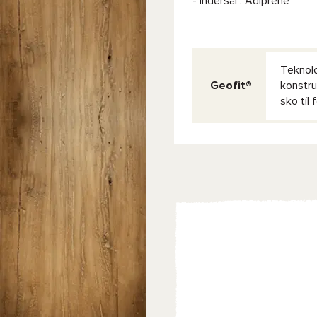
- Indersål : Adiprene
Teknol
Geofit®
konstru
sko til