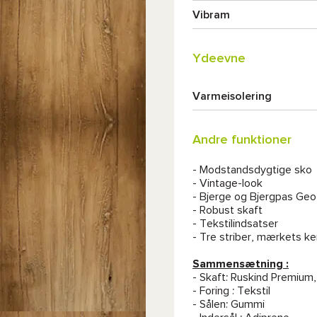
Vibram
Ydeevne
Varmeisolering
Andre funktioner
- Modstandsdygtige sko
- Vintage-look
- Bjerge og Bjergpas Geo
- Robust skaft
- Tekstilindsatser
- Tre striber, mærkets k
Sammensætning :
- Skaft: Ruskind Premium,
- Foring : Tekstil
- Sålen: Gummi