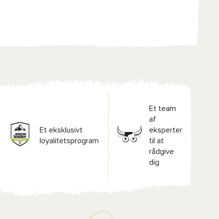
Et team
af
Et eksklusivt
eksperter
loyalitetsprogram
til at
rådgive
dig