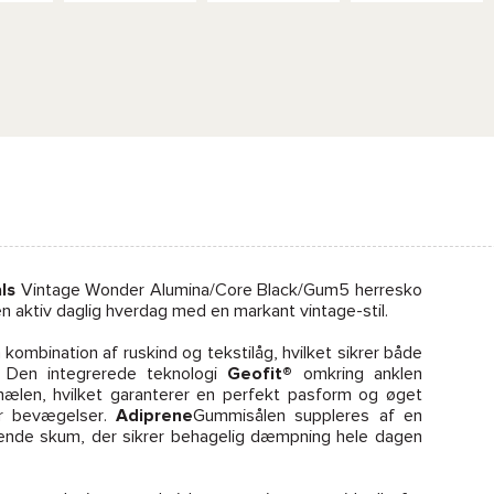
ls
Vintage Wonder Alumina/Core Black/Gum5 herresko
en aktiv daglig hverdag med en markant vintage-stil.
 kombination af ruskind og tekstilåg, hvilket sikrer både
 Den integrerede teknologi
Geofit®
omkring anklen
l hælen, hvilket garanterer en perfekt pasform og øget
rer bevægelser.
Adiprene
Gummisålen suppleres af en
rende skum, der sikrer behagelig dæmpning hele dagen