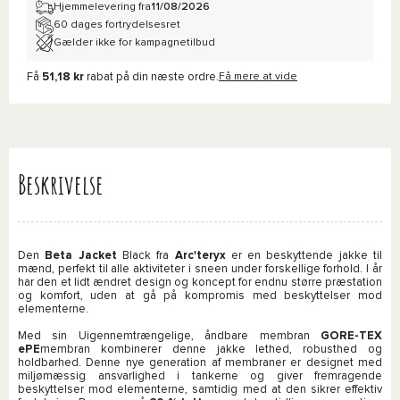
Hjemmelevering fra
11/08/2026
60 dages fortrydelsesret
Gælder ikke for kampagnetilbud
Få
51,18 kr
rabat på din næste ordre.
Få mere at vide
Beskrivelse
Den
Beta Jacket
Black fra
Arc'teryx
er en beskyttende jakke til
mænd, perfekt til alle aktiviteter i sneen under forskellige forhold. I år
har den et lidt ændret design og koncept for endnu større præstation
og komfort, uden at gå på kompromis med beskyttelser mod
elementerne.
Med sin Uigennemtrængelige, åndbare membran
GORE-TEX
ePE
membran kombinerer denne jakke lethed, robusthed og
holdbarhed. Denne nye generation af membraner er designet med
miljømæssig ansvarlighed i tankerne og giver fremragende
beskyttelser mod elementerne, samtidig med at den sikrer effektiv