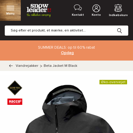
Menu
Kontakt
Konto
Indkøbskurv
SUMMER DEALS: op til 60% rabat
Opdag
Vandrejakker
>
Beta Jacket M Black
Øko-overvejet