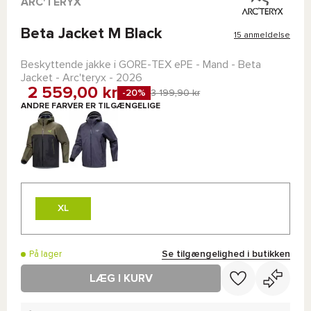
ARC'TERYX
Beta Jacket M Black
15 anmeldelse
Beskyttende jakke i
GORE-TEX ePE
- Mand -
Beta
Jacket - Arc'teryx
- 2026
2 559,00 kr
-20%
3 199,90 kr
ANDRE FARVER ER TILGÆNGELIGE
XL
Se tilgængelighed i butikken
På lager
LÆG I KURV