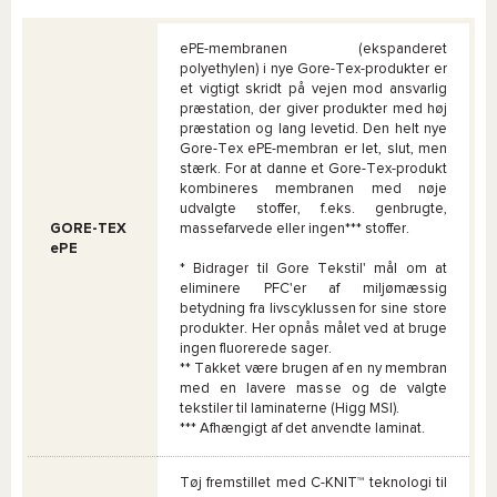
ePE-membranen (ekspanderet
polyethylen) i nye Gore-Tex-produkter er
et vigtigt skridt på vejen mod ansvarlig
præstation, der giver produkter med høj
præstation og lang levetid. Den helt nye
Gore-Tex ePE-membran er let, slut, men
stærk. For at danne et Gore-Tex-produkt
kombineres membranen med nøje
udvalgte stoffer, f.eks. genbrugte,
GORE-TEX
massefarvede eller ingen*** stoffer.
ePE
* Bidrager til Gore Tekstil' mål om at
eliminere PFC'er af miljømæssig
betydning fra livscyklussen for sine store
produkter. Her opnås målet ved at bruge
ingen fluorerede sager.
** Takket være brugen af en ny membran
med en lavere masse og de valgte
tekstiler til laminaterne (Higg MSI).
*** Afhængigt af det anvendte laminat.
Tøj fremstillet med C-KNIT™ teknologi til