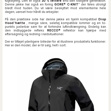
fugtstyring. Den er også
30 % lettere
end den tidligere generation.
Denne jakke har også en foring
GORE® C-KNIT™
der føles utroligt
blødt mod huden. Du vil være beskyttet mod elementerne hele
dagen, uanset hvor hårdt du arbejder.
På den praktiske side har denne jakke en hjelm kompatibel
Drop
Hood™hætte
, mange sikre, seletøj kompatible lommer og en to-
punkts justerbar søm for at forhindre luftindtrængning. Endelig kan
den indbyggede refleks
RECCO®
reflektor kan hjælpe med
eftersøgning og redning i nødsituationer.
Der er tilføjet yderligere billeder for at illustrere produktets funktioner.
Her er den model, der er til salg, helt i sort.