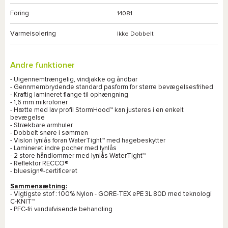
Foring
14081
Varmeisolering
Ikke Dobbelt
Andre funktioner
- Uigennemtrængelig, vindjakke og åndbar
- Gennmembrydende standard pasform for større bevægelsesfrihed
- Kraftig lamineret flange til ophængning
- 1,6 mm mikrofoner
- Hætte med lav profil StormHood™ kan justeres i en enkelt
bevægelse
- Strækbare armhuler
- Dobbelt snøre i sømmen
- Vislon lynlås foran WaterTight™ med hagebeskytter
- Lamineret indre pocher med lynlås
- 2 store håndlommer med lynlås WaterTight™
- Reflektor RECCO®
- bluesign®-certificeret
Sammensætning:
- Vigtigste stof : 100% Nylon - GORE-TEX ePE 3L 80D med teknologi
C-KNIT™
- PFC-fri vandafvisende behandling