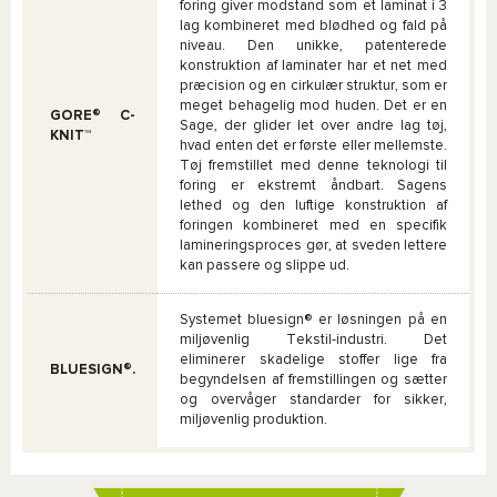
foring giver modstand som et laminat i 3
lag kombineret med blødhed og fald på
niveau. Den unikke, patenterede
konstruktion af laminater har et net med
præcision og en cirkulær struktur, som er
meget behagelig mod huden. Det er en
GORE® C-
Sage, der glider let over andre lag tøj,
KNIT™
hvad enten det er første eller mellemste.
Tøj fremstillet med denne teknologi til
foring er ekstremt åndbart. Sagens
lethed og den luftige konstruktion af
foringen kombineret med en specifik
lamineringsproces gør, at sveden lettere
kan passere og slippe ud.
Systemet bluesign® er løsningen på en
miljøvenlig Tekstil-industri. Det
eliminerer skadelige stoffer lige fra
BLUESIGN®.
begyndelsen af fremstillingen og sætter
og overvåger standarder for sikker,
miljøvenlig produktion.