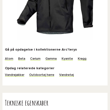
Gå på opdagelse i kollektionerne Arc'teryx
Atom
Beta
Cerium
Gamma
Kyanite
Kragg
Opdag relaterede kategorier
Vandrejakker
Outdoortøj herre
Vandretøj
Tekniske egenskaber