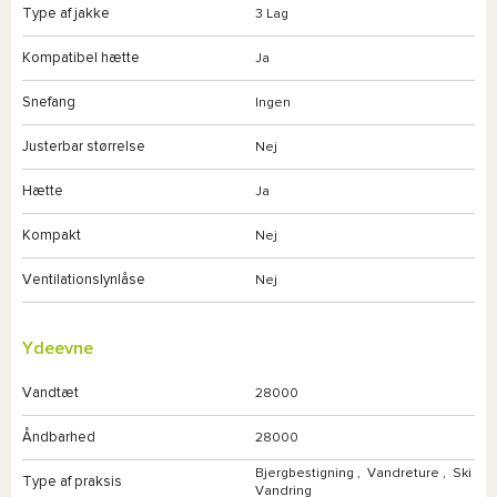
Type af jakke
3 Lag
Kompatibel hætte
Ja
Snefang
Ingen
Justerbar størrelse
Nej
Hætte
Ja
Kompakt
Nej
Ventilationslynlåse
Nej
Ydeevne
Vandtæt
28000
Åndbarhed
28000
Bjergbestigning
,
Vandreture
,
Ski
Type af praksis
Vandring