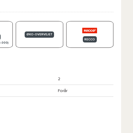
ØKO-OVERVEJET
RECCO
0.000)
2
Forår