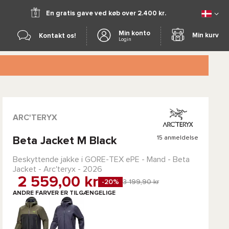
En gratis gave ved køb over 2.400 kr.
Min konto
Min kurv
Kontakt os!
Login
ARC'TERYX
15 anmeldelse
Beta Jacket M Black
Beskyttende jakke i
GORE-TEX ePE
- Mand -
Beta
Jacket - Arc'teryx
- 2026
2 559,00 kr
-20%
3 199,90 kr
ANDRE FARVER ER TILGÆNGELIGE