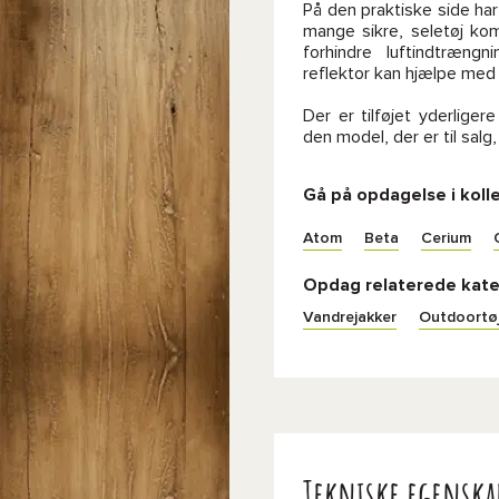
På den praktiske side ha
mange sikre, seletøj ko
forhindre luftindtræng
reflektor kan hjælpe med 
Der er tilføjet yderligere
den model, der er til salg, 
Gå på opdagelse i koll
Atom
Beta
Cerium
Opdag relaterede kate
Vandrejakker
Outdoortøj
Tekniske egenska