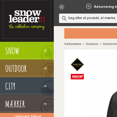
Returnering i
Velkommen
Outdoor
Outdoort
>
>
SNOW
OUTDOOR
CITY
MÆRKER
Aktuelt tilbud