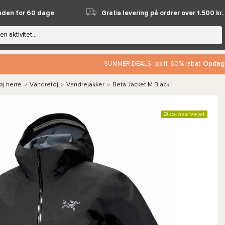
nden for 60 dage
Gratis levering på ordrer over 1.500 kr.
Opdag
SUMMER DEALS: op til 60% rabat
øj herre
Vandretøj
Vandrejakker
Beta Jacket M Black
>
>
>
Øko-overvejet