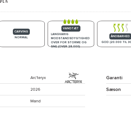
VANDTÆT
CARVING
LANGVARIG
ÅNDBARHED
NORMAL
MODSTANDSDYGTIGHED
GOD (20.000 TIL 3
OVER FOR STORME OG
SNE (OVER 28.000)
Garanti
Arc'teryx
Sæson
2026
Mand