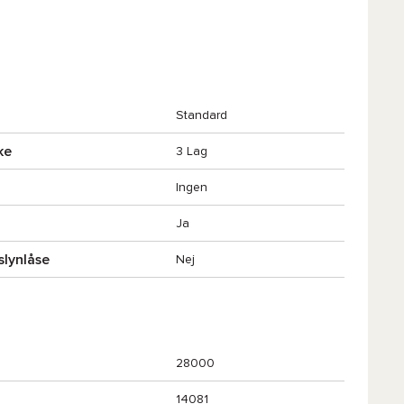
Standard
ke
3 Lag
Ingen
Ja
slynlåse
Nej
28000
14081