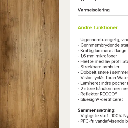
Varmeisolering
Andre funktioner
- Uigennemtrængelig, vin
- Gennmembrydende stand
- Kraftig lamineret flange
- 1,6 mm mikrofoner
- Hætte med lav profil S
- Strækbare armhuler
- Dobbelt snøre i sømme
- Vislon lynlås foran Wa
- Lamineret indre pocher 
- 2 store håndlommer med
- Reflektor RECCO®
- bluesign®-certificeret
Sammensætning:
- Vigtigste stof : 100%
- PFC-fri vandafvisende 