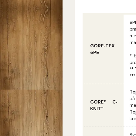
eP
pr
me
mas
GORE-TEX
ePE
* 
pr
**
**
Tø
på
GORE® C-
meg
KNIT™
Tøj
ko
Sys