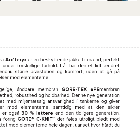
fra
Arc'teryx
er en beskyttende jakke til mænd, perfekt
en under forskellige forhold. I år har den et lidt ændret
endnu større præstation og komfort, uden at gå på
lser mod elementerne.
gelige, åndbare membran
GORE-TEX ePE
membran
lethed, robusthed og holdbarhed. Denne nye generation
et med miljømæssig ansvarlighed i tankerne og giver
ser mod elementerne, samtidig med at den sikrer
en er også
30 % lettere
end den tidligere generation.
n foring
GORE® C-KNIT™
der føles utroligt blødt mod
ttet mod elementerne hele dagen, uanset hvor hårdt du