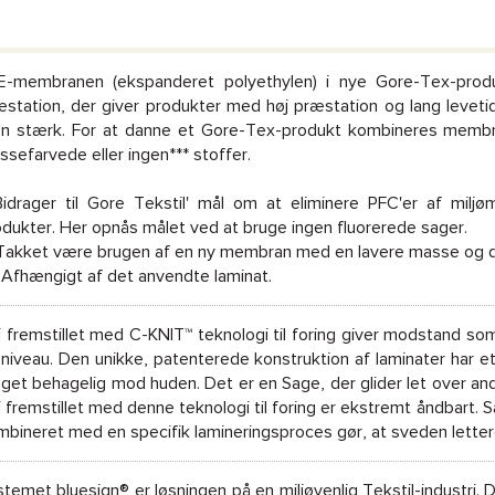
E-membranen (ekspanderet polyethylen) i nye Gore-Tex-produk
æstation, der giver produkter med høj præstation og lang leveti
n stærk. For at danne et Gore-Tex-produkt kombineres membra
sefarvede eller ingen*** stoffer.
Bidrager til Gore Tekstil' mål om at eliminere PFC'er af miljø
odukter. Her opnås målet ved at bruge ingen fluorerede sager.
 Takket være brugen af en ny membran med en lavere masse og de v
* Afhængigt af det anvendte laminat.
j fremstillet med C-KNIT™ teknologi til foring giver modstand so
 niveau. Den unikke, patenterede konstruktion af laminater har e
et behagelig mod huden. Det er en Sage, der glider let over andr
 fremstillet med denne teknologi til foring er ekstremt åndbart. 
mbineret med en specifik lamineringsproces gør, at sveden letter
temet bluesign® er løsningen på en miljøvenlig Tekstil-industri. 