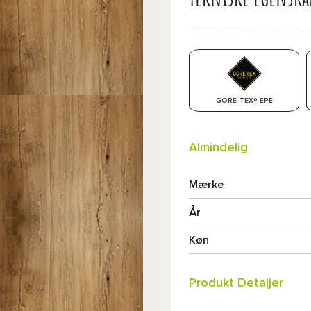
GORE-TEX® EPE
Almindelig
Mærke
År
Køn
Produkt Detaljer