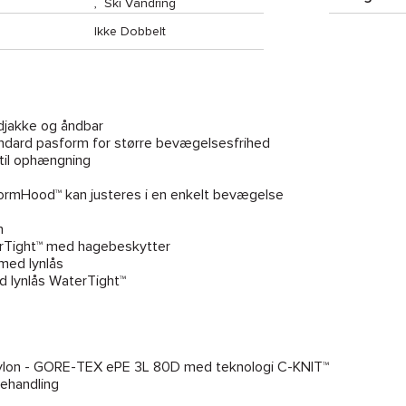
,
Ski Vandring
Ikke Dobbelt
djakke og åndbar
ard pasform for større bevægelsesfrihed
 til ophængning
tormHood™ kan justeres i en enkelt bevægelse
n
terTight™ med hagebeskytter
med lynlås
 lynlås WaterTight™
 Nylon - GORE-TEX ePE 3L 80D med teknologi C-KNIT™
behandling