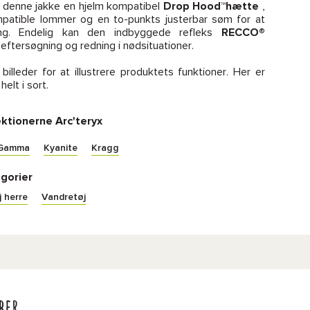
r denne jakke en hjelm kompatibel
Drop Hood™hætte
,
mpatible lommer og en to-punkts justerbar søm for at
ning. Endelig kan den indbyggede refleks
RECCO®
eftersøgning og redning i nødsituationer.
 billeder for at illustrere produktets funktioner. Her er
helt i sort.
ektionerne Arc'teryx
Gamma
Kyanite
Kragg
gorier
 herre
Vandretøj
ber