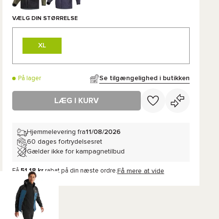
VÆLG DIN STØRRELSE
XL
Se tilgængelighed i butikken
På lager
LÆG I KURV
Hjemmelevering fra
11/08/2026
60 dages fortrydelsesret
Gælder ikke for kampagnetilbud
Få
51,18 kr
rabat på din næste ordre.
Få mere at vide