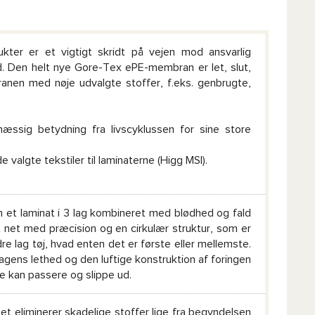
ter er et vigtigt skridt på vejen mod ansvarlig
d. Den helt nye Gore-Tex ePE-membran er let, slut,
nen med nøje udvalgte stoffer, f.eks. genbrugte,
mæssig betydning fra livscyklussen for sine store
algte tekstiler til laminaterne (Higg MSI).
m et laminat i 3 lag kombineret med blødhed og fald
t net med præcision og en cirkulær struktur, som er
e lag tøj, hvad enten det er første eller mellemste.
Sagens lethed og den luftige konstruktion af foringen
e kan passere og slippe ud.
Det eliminerer skadelige stoffer lige fra begyndelsen