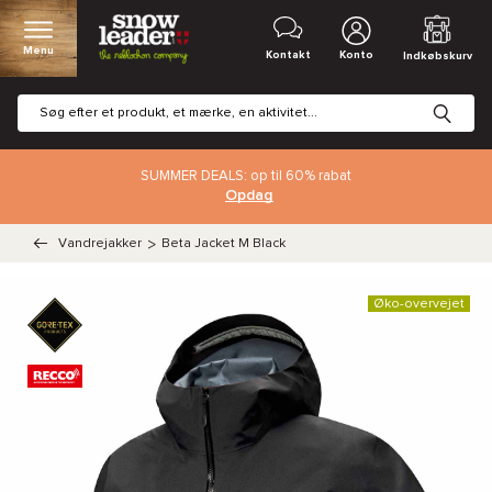
Menu
Kontakt
Konto
Indkøbskurv
SUMMER DEALS: op til 60% rabat
Opdag
Vandrejakker
>
Beta Jacket M Black
Øko-overvejet