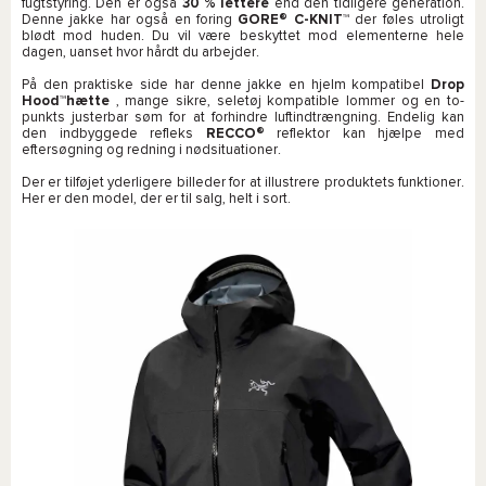
fugtstyring. Den er også
30 % lettere
end den tidligere generation.
Denne jakke har også en foring
GORE® C-KNIT™
der føles utroligt
blødt mod huden. Du vil være beskyttet mod elementerne hele
dagen, uanset hvor hårdt du arbejder.
På den praktiske side har denne jakke en hjelm kompatibel
Drop
Hood™hætte
, mange sikre, seletøj kompatible lommer og en to-
punkts justerbar søm for at forhindre luftindtrængning. Endelig kan
den indbyggede refleks
RECCO®
reflektor kan hjælpe med
eftersøgning og redning i nødsituationer.
Der er tilføjet yderligere billeder for at illustrere produktets funktioner.
Her er den model, der er til salg, helt i sort.