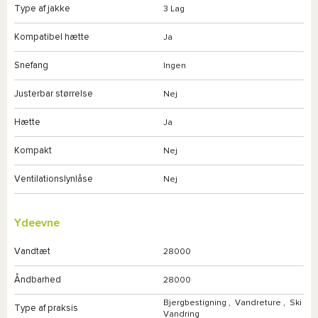
Type af jakke
3 Lag
Kompatibel hætte
Ja
Snefang
Ingen
Justerbar størrelse
Nej
Hætte
Ja
Kompakt
Nej
Ventilationslynlåse
Nej
Ydeevne
Vandtæt
28000
Åndbarhed
28000
Bjergbestigning
,
Vandreture
,
Ski
Type af praksis
Vandring