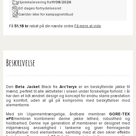
Hjemmelevering fra
11/08/2026
60 dages fortrydelsesret
Gælder ikke for kampagnetilbud
Få
51,18 kr
rabat på din næste ordre.
Få mere at vide
Beskrivelse
Den
Beta Jacket
Black fra
Arc'teryx
er en beskyttende jakke til
mænd, perfekt til alle aktiviteter i sneen under forskellige forhold. I år
har den et lidt ændret design og koncept for endnu større præstation
og komfort, uden at gå på kompromis med beskyttelser mod
elementerne.
Med sin Uigennemtrængelige, åndbare membran
GORE-TEX
ePE
membran kombinerer denne jakke lethed, robusthed og
holdbarhed. Denne nye generation af membraner er designet med
miljømæssig ansvarlighed i tankerne og giver fremragende
beskyttelser mod elementerne, samtidig med at den sikrer effektiv