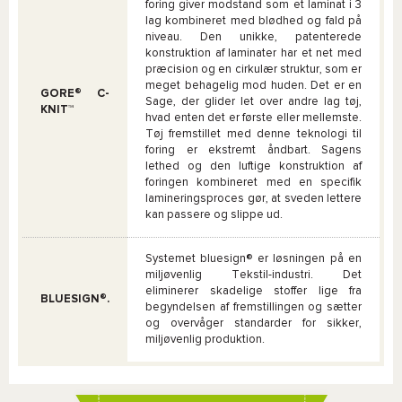
foring giver modstand som et laminat i 3
lag kombineret med blødhed og fald på
niveau. Den unikke, patenterede
konstruktion af laminater har et net med
præcision og en cirkulær struktur, som er
meget behagelig mod huden. Det er en
GORE® C-
Sage, der glider let over andre lag tøj,
KNIT™
hvad enten det er første eller mellemste.
Tøj fremstillet med denne teknologi til
foring er ekstremt åndbart. Sagens
lethed og den luftige konstruktion af
foringen kombineret med en specifik
lamineringsproces gør, at sveden lettere
kan passere og slippe ud.
Systemet bluesign® er løsningen på en
miljøvenlig Tekstil-industri. Det
eliminerer skadelige stoffer lige fra
BLUESIGN®.
begyndelsen af fremstillingen og sætter
og overvåger standarder for sikker,
miljøvenlig produktion.