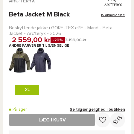
ARC'TERYX
Beta Jacket M Black
15 anmeldelse
Beskyttende jakke i
GORE-TEX ePE
- Mand -
Beta
Jacket - Arc'teryx
- 2026
2 559,00 kr
-20%
3 199,90 kr
ANDRE FARVER ER TILGÆNGELIGE
XL
Se tilgængelighed i butikken
På lager
LÆG I KURV