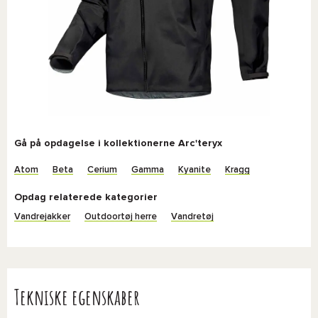
Gå på opdagelse i kollektionerne Arc'teryx
Atom
Beta
Cerium
Gamma
Kyanite
Kragg
Opdag relaterede kategorier
Vandrejakker
Outdoortøj herre
Vandretøj
Tekniske egenskaber