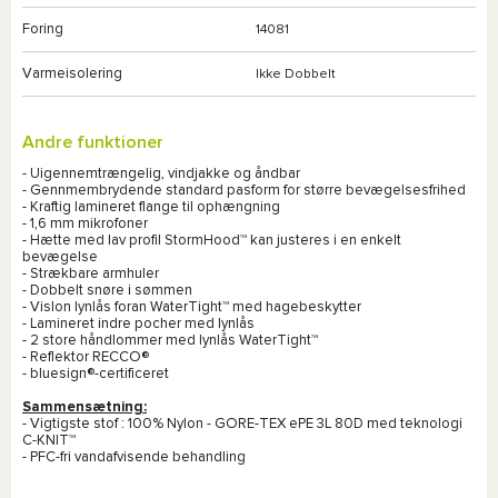
Foring
14081
Varmeisolering
Ikke Dobbelt
Andre funktioner
- Uigennemtrængelig, vindjakke og åndbar
- Gennmembrydende standard pasform for større bevægelsesfrihed
- Kraftig lamineret flange til ophængning
- 1,6 mm mikrofoner
- Hætte med lav profil StormHood™ kan justeres i en enkelt
bevægelse
- Strækbare armhuler
- Dobbelt snøre i sømmen
- Vislon lynlås foran WaterTight™ med hagebeskytter
- Lamineret indre pocher med lynlås
- 2 store håndlommer med lynlås WaterTight™
- Reflektor RECCO®
- bluesign®-certificeret
Sammensætning:
- Vigtigste stof : 100% Nylon - GORE-TEX ePE 3L 80D med teknologi
C-KNIT™
- PFC-fri vandafvisende behandling