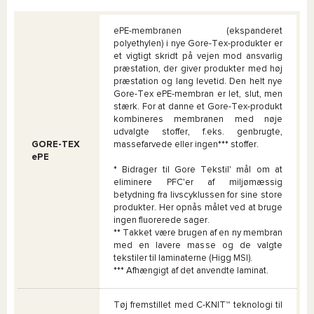
ePE-membranen (ekspanderet
polyethylen) i nye Gore-Tex-produkter er
et vigtigt skridt på vejen mod ansvarlig
præstation, der giver produkter med høj
præstation og lang levetid. Den helt nye
Gore-Tex ePE-membran er let, slut, men
stærk. For at danne et Gore-Tex-produkt
kombineres membranen med nøje
udvalgte stoffer, f.eks. genbrugte,
GORE-TEX
massefarvede eller ingen*** stoffer.
ePE
* Bidrager til Gore Tekstil' mål om at
eliminere PFC'er af miljømæssig
betydning fra livscyklussen for sine store
produkter. Her opnås målet ved at bruge
ingen fluorerede sager.
** Takket være brugen af en ny membran
med en lavere masse og de valgte
tekstiler til laminaterne (Higg MSI).
*** Afhængigt af det anvendte laminat.
Tøj fremstillet med C-KNIT™ teknologi til