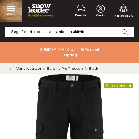
Menu
Kontakt
Konto
Indkøbskurv
SUMMER DEALS: op til 60% rabat
Opdag
Vandrebukser
>
Barents Pro Trousers M Black
Øko-overvejet