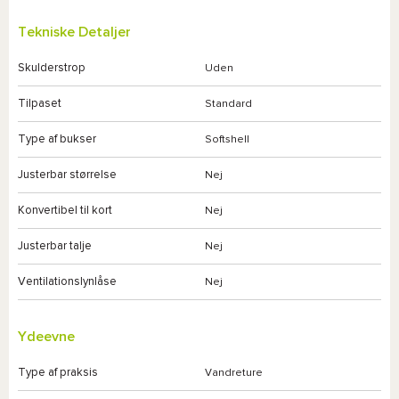
Tekniske Detaljer
Skulderstrop
Uden
Tilpaset
Standard
Type af bukser
Softshell
Justerbar størrelse
Nej
Konvertibel til kort
Nej
Justerbar talje
Nej
Ventilationslynlåse
Nej
Ydeevne
Type af praksis
Vandreture