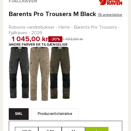
FJÄLLRÄVEN
Barents Pro Trousers M Black
78 anmeldelse
Robuste vandrebukser - Herre -
Barents Pro Trousers -
Fjällräven
- 2026
1 045,00 kr
-30%
1 493,00 kr
ANDRE FARVER ER TILGÆNGELIGE
SML
Producentstørrelse