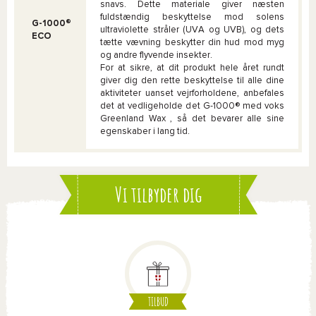
snavs. Dette materiale giver næsten
fuldstændig beskyttelse mod solens
G-1000®
ultraviolette stråler (UVA og UVB), og dets
ECO
tætte vævning beskytter din hud mod myg
og andre flyvende insekter.
For at sikre, at dit produkt hele året rundt
giver dig den rette beskyttelse til alle dine
aktiviteter uanset vejrforholdene, anbefales
det at vedligeholde det G-1000® med voks
Greenland Wax , så det bevarer alle sine
egenskaber i lang tid.
Vi tilbyder dig
TILBUD