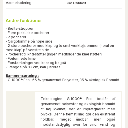
Varmeisolering
Ikke Dobbelt
Andre funktioner
- Bælte-stropper
- Flere praktiske pocherer
- 2 pocherer
- Cargolomme på højre side
- 2 store pocherer med klap og to små værktøjslommer (heraf en
med klap) på venstre side
- Pocheret til knæstøtter (ingen medfølgende knæstøtter)
- Forformede knæ
- Forstærkninger ved knæ og bagpå
- Længde på 92 cm, kan justeres
Sammensætning :
- G-1000® Eco : 65 % genanvendt Polyester, 35 % økologisk Bomuld
Teknologien G-1000® Eco består af
genanvendt polyester og økologisk bomuld
af høj kvalitet, der er imprægneret med
bivoks. Denne fremstilling gør den ekstremt
holdbar, meget åndbar, men også
modstandsdygtig over for vind, vand og