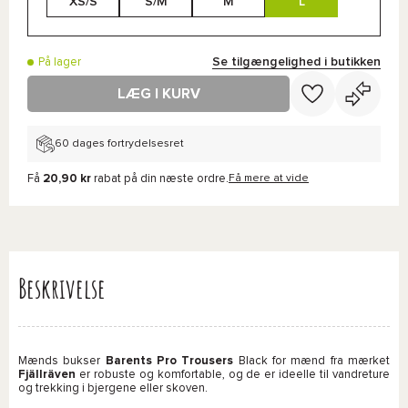
XS/S
S/M
M
L
Se tilgængelighed i butikken
På lager
LÆG I KURV
60 dages fortrydelsesret
Få
20,90 kr
rabat på din næste ordre.
Få mere at vide
Beskrivelse
Mænds bukser
Barents Pro Trousers
Black for mænd fra mærket
Fjällräven
er robuste og komfortable, og de er ideelle til vandreture
og trekking i bjergene eller skoven.