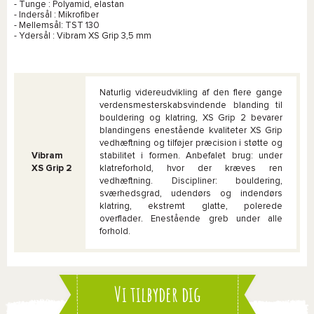
- Tunge : Polyamid, elastan
- Indersål : Mikrofiber
- Mellemsål: TST 130
- Ydersål : Vibram XS Grip 3,5 mm
Naturlig videreudvikling af den flere gange
verdensmesterskabsvindende blanding til
bouldering og klatring, XS Grip 2 bevarer
blandingens enestående kvaliteter XS Grip
vedhæftning og tilføjer præcision i støtte og
Vibram
stabilitet i formen. Anbefalet brug: under
XS Grip 2
klatreforhold, hvor der kræves ren
vedhæftning. Discipliner: bouldering,
sværhedsgrad, udendørs og indendørs
klatring, ekstremt glatte, polerede
overflader. Enestående greb under alle
forhold.
Vi tilbyder dig