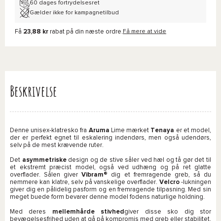
60 dages fortrydelsesret
Gælder ikke for kampagnetilbud
Få
23,88 kr
rabat på din næste ordre.
Få mere at vide
Beskrivelse
Denne unisex-klatresko fra
Aruma
Lime mærket
Tenaya
er et model,
der er perfekt egnet til eskalering indendørs, men også udendørs,
selv på de mest krævende ruter.
Det
asymmetriske
design og de stive såler ved hæl og tå gør det til
et ekstremt præcist model, også ved udhæng og på ret glatte
overflader. Sålen giver
Vibram®
dig et fremragende greb, så du
nemmere kan klatre, selv på vanskelige overflader.
Velcro
-lukningen
giver dig en pålidelig pasform og en fremragende tilpasning. Med sin
meget buede form bevarer denne model fodens naturlige holdning.
Med deres
mellemhårde stivhed
giver disse sko dig stor
bevægelsesfrihed uden at gå på kompromis med greb eller stabilitet.