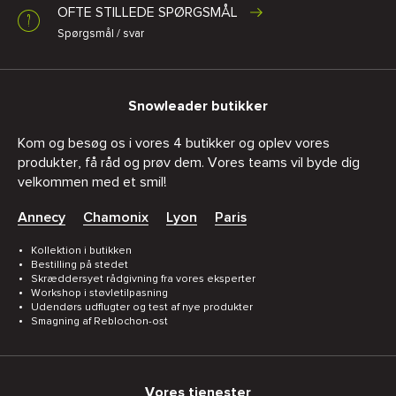
OFTE STILLEDE SPØRGSMÅL
Spørgsmål / svar
Snowleader butikker
Kom og besøg os i vores 4 butikker og oplev vores
produkter, få råd og prøv dem. Vores teams vil byde dig
velkommen med et smil!
Annecy
Chamonix
Lyon
Paris
Kollektion i butikken
Bestilling på stedet
Skræddersyet rådgivning fra vores eksperter
Workshop i støvletilpasning
Udendørs udflugter og test af nye produkter
Smagning af Reblochon-ost
Vores tjenester