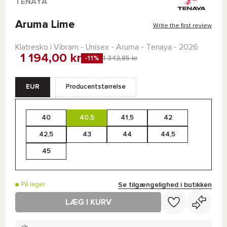
TENAYA
Aruma Lime
Write the first review
Klatresko i
Vibram
- Unisex -
Aruma - Tenaya
- 2026
1 194,00 kr
-11%
1 343,85 kr
EUR
Producentstørrelse
40
40,5
41,5
42
42,5
43
44
44,5
45
Se tilgængelighed i butikken
På lager
LÆG I KURV