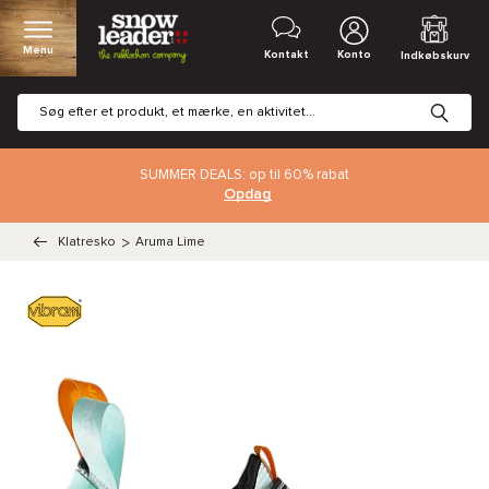
Menu
Kontakt
Konto
Indkøbskurv
SUMMER DEALS: op til 60% rabat
Opdag
Klatresko
>
Aruma Lime