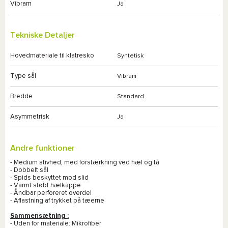
Vibram
Ja
Tekniske Detaljer
Hovedmateriale til klatresko
Syntetisk
Type sål
Vibram
Bredde
Standard
Asymmetrisk
Ja
Andre funktioner
- Medium stivhed, med forstærkning ved hæl og tå
- Dobbelt sål
- Spids beskyttet mod slid
- Varmt støbt hælkappe
- Åndbar perforeret overdel
- Aflastning af trykket på tæerne
Sammensætning :
- Uden for materiale: Mikrofiber