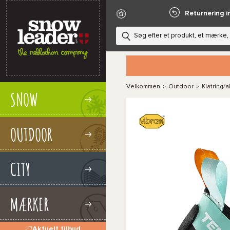
Returnering i
Velkommen
Outdoor
Klatring/a
>
>
SNOW
OUTDOOR
CITY
MÆRKER
Aktuelt tilbud