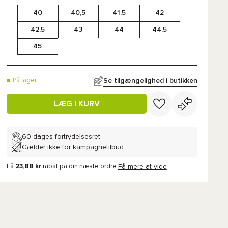
40
40,5
41,5
42
42,5
43
44
44,5
45
Se tilgængelighed i butikken
På lager
LÆG I KURV
60 dages fortrydelsesret
Gælder ikke for kampagnetilbud
Få
23,88 kr
rabat på din næste ordre.
Få mere at vide