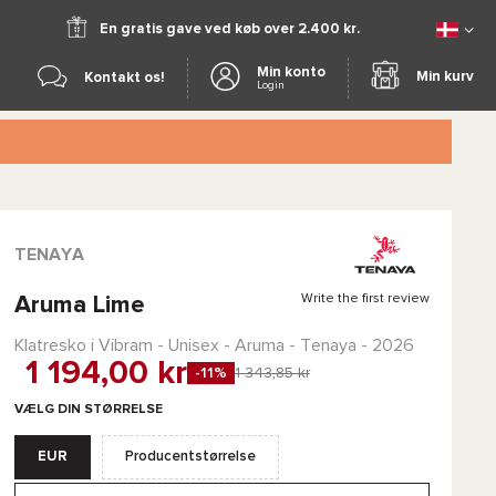
En gratis gave ved køb over 2.400 kr.
Min konto
Min kurv
Kontakt os!
Login
TENAYA
Write the first review
Aruma Lime
Klatresko i
Vibram
- Unisex -
Aruma - Tenaya
- 2026
1 194,00 kr
-11%
1 343,85 kr
VÆLG DIN STØRRELSE
EUR
Producentstørrelse