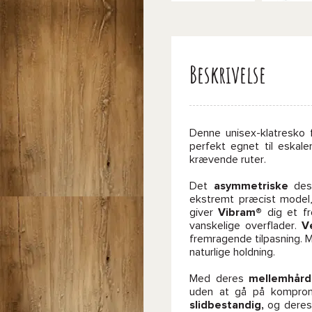
Beskrivelse
Denne unisex-klatresko 
perfekt egnet til eskal
krævende ruter.
Det
asymmetriske
desi
ekstremt præcist model,
giver
Vibram®
dig et fr
vanskelige overflader.
V
fremragende tilpasning.
naturlige holdning.
Med deres
mellemhård
uden at gå på kompromi
slidbestandig,
og deres 