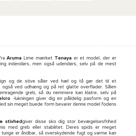
fra
Aruma
Lime mærket
Tenaya
er et model, der er
ering indendørs, men også udendørs, selv på de mest
gn og de stive såler ved hæl og tå gør det til et
 også ved udhæng og på ret glatte overflader. Sålen
emragende greb, så du nemmere kan klatre, selv på
elcro
-lukningen giver dig en pålidelig pasform og en
 Med sin meget buede form bevarer denne model fodens
e stivhed
giver disse sko dig stor bevægelsesfrihed
s med greb eller stabilitet. Deres spids er meget
tunge er åndbar, så overskydende fugt og varme kan