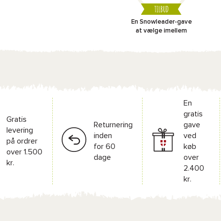
TILBUD
En Snowleader-gave
at vælge imellem
En
gratis
Gratis
Returnering
gave
levering
inden
ved
på ordrer
for 60
køb
over 1.500
dage
over
kr.
2.400
kr.