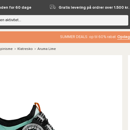
nden for 60 dage
Gratis levering på ordrer over 1.500 kr.
Opdag
SUMMER DEALS: op til 60% rabat
lpinisme
Klatresko
Aruma Lime
>
>