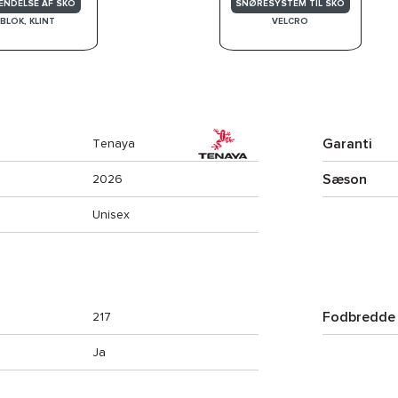
ENDELSE AF SKO
SNØRESYSTEM TIL SKO
BLOK, KLINT
VELCRO
Garanti
Tenaya
Sæson
2026
Unisex
Fodbredde
217
Ja