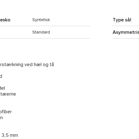
resko
Type sål
Syntetisk
Asymmetri
Standard
rstærkning ved hæl og tå
d
del
å tæerne
ofiber
an
ip 3,5 mm