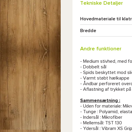
Tekniske Detaljer
Hovedmateriale til klat
Bredde
Andre funktioner
- Medium stivhed, med fo
- Dobbelt sål
- Spids beskyttet mod sli
- Varmt støbt hælkappe
- Åndbar perforeret over
- Aflastning af trykket p
Sammensætning :
- Uden for materiale: Mikr
- Tunge : Polyamid, elast
- Indersål : Mikrofiber
- Mellemsål: TST 130
- Ydersål : Vibram XS Gr