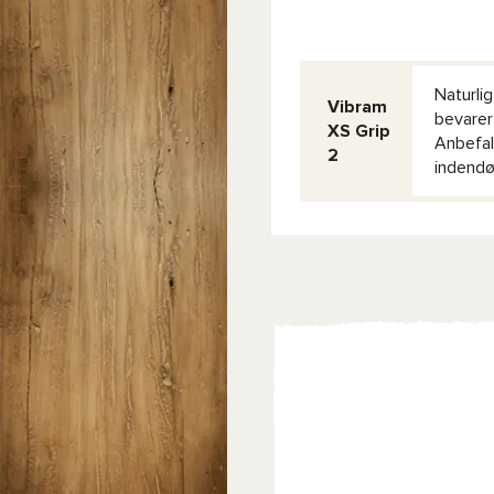
Naturli
Vibram
bevarer
XS Grip
Anbefal
2
indendø