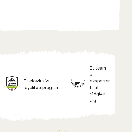
Et team
af
Et eksklusivt
eksperter
loyalitetsprogram
til at
rådgive
dig