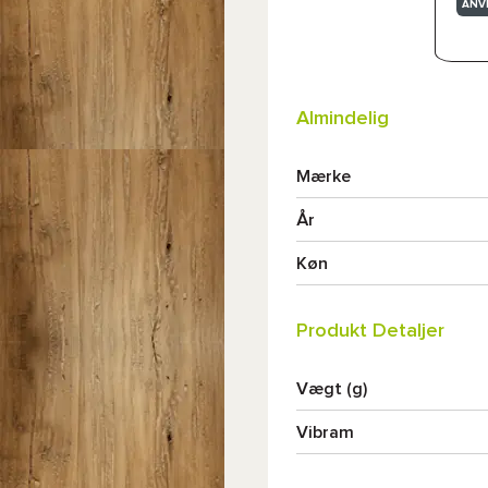
ANV
Almindelig
Mærke
År
Køn
Produkt Detaljer
Vægt (g)
Vibram