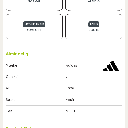
NORMAL
ALSIDIG
HOVEDTRÆK
LAND
KOMFORT
ROUTE
Almindelig
Mærke
Adidas
Garanti
2
År
2026
Sæson
Forår
Køn
Mand