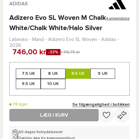
ADIDAS
Adizero Evo SL Woven M Chalk
4 anmeldelse
White/Chalk White/Halo Silver
Løbesko - Mand -
Adizero Evo SL Woven - Adidas
-
2026
746,00 kr
-33%
1 119,75 kr
7,5 UK
8 UK
8,5 UK
9 UK
9,5 UK
10 UK
Se tilgængelighed i butikken
På lager
LÆG I KURV
60 dages fortrydelsesret
Gælder ikke for kampagnetilbud