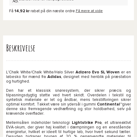
Få
14,92 kr
rabat på din næste ordre.
Få mere at vide
Beskrivelse
L'Chalk White/Chalk White/Halo Silver
Adizero Evo SL Woven
er en
løbesko for mænd fra
Adidas
, designet med henblik på præstation
og hurtighed.
Den har et klassisk snøresystem, der sikrer præcis og
tilpasningsdygtig støtte ved hvert skridt. Overdelen i tekstil og
syntetisk materiale er let og åndbar, mens tekstilforingen sikrer
optimal komfort. Takket være sin ydersål i gummi
Continental™
giver
denne sko fremragende vedhæftning og stor holdbarhed, selv på
krævende overflader.
Mellemsålen indeholder teknologi
Lightstrike Pro
, et ultrareaktivt
EVA-skum, der giver høj kvalitet i dæmpningen og en enestående
energiretur, hvilket er ideelt til hurtige løb, hvor hvert sekund tæller.
Desuden bidrager brugen af 20 % genanvendte materialer til