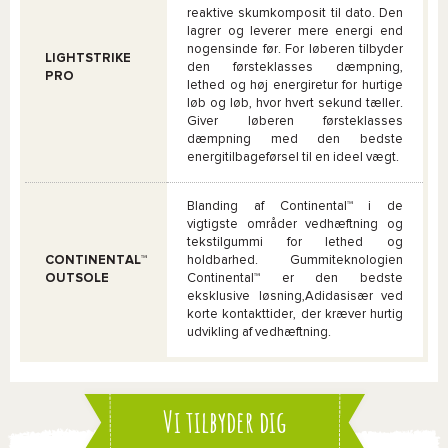
reaktive skumkomposit til dato. Den
lagrer og leverer mere energi end
nogensinde før. For løberen tilbyder
LIGHTSTRIKE
den førsteklasses dæmpning,
PRO
lethed og høj energiretur for hurtige
løb og løb, hvor hvert sekund tæller.
Giver løberen førsteklasses
dæmpning med den bedste
energitilbageførsel til en ideel vægt.
Blanding af Continental™ i de
vigtigste områder vedhæftning og
tekstilgummi for lethed og
CONTINENTAL™
holdbarhed. Gummiteknologien
OUTSOLE
Continental™ er den bedste
eksklusive løsning,Adidasisær ved
korte kontakttider, der kræver hurtig
udvikling af vedhæftning.
Vi tilbyder dig