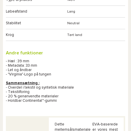
14611
Løbeafstand
Lang
Stabilitet
Neutral
Krog
Tørt land
Andre funktioner
- Hæl : 39 mm
- Metadata: 33 mm
- Let og åndbar
- "Virginia"-Logo på tungen
Sammensætning :
- Overdel i tekstil og syntetisk materiale
- Tekstilforing
- 20 % genanvendte materialer
- Holdbar Continental™-gummi
Dette EVA-baserede
mellemsålsmateriale er vores mest