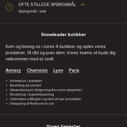
OFTE STILLEDE SPØRGSMÅL
Spørgsmål / svar
Snowleader butikker
Kom og besøg os i vores 4 butikker og oplev vores
produkter, få råd og prøv dem. Vores teams vil byde dig
velkommen med et smil!
Annecy
Chamonix
Lyon
Paris
Kollektion i butikken
Bestilling på stedet
Skræddersyet rådgivning fra vores eksperter
Workshop i støvletilpasning
Udendørs udflugter og test af nye produkter
Smagning af Reblochon-ost
Vores tjenester