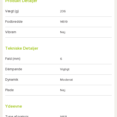
Produkt Detaljer
Vægt (g)
236
Fodbredde
14519
Vibram
Nej
Tekniske Detaljer
Fald (mm)
6
Dämpande
Vigtigt
Dynamik
Moderat
Plade
Nej
Ydeevne
Type af praksis