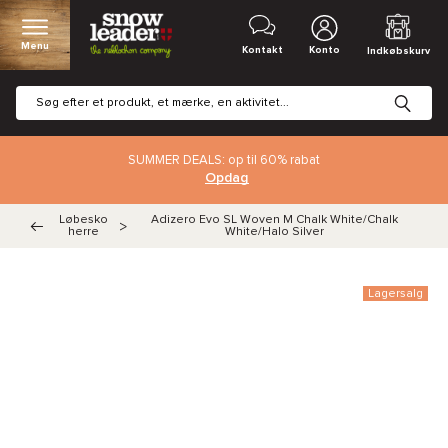
Menu
Kontakt
Konto
Indkøbskurv
SUMMER DEALS: op til 60% rabat
Opdag
Løbesko
Adizero Evo SL Woven M Chalk White/Chalk
>
herre
White/Halo Silver
Lagersalg