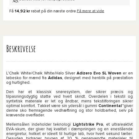
Få
14,92 kr
rabat på din næste ordre.
Få mere at vide
Beskrivelse
L'Chalk White/Chalk White/Halo Silver
Adizero Evo SL Woven
er en
løbesko for mænd fra
Adidas
, designet med henblik på præstation
og hurtighed.
Den har et klassisk snøresystem, der sikrer præcis og
tilpasningsdygtig støtte ved hvert skridt. Overdelen i tekstil og
syntetisk materiale er let og åndbar, mens tekstilforingen sikrer
optimal komfort. Takket være sin ydersål i gummi
Continental™
giver
denne sko fremragende vedhæftning og stor holdbarhed, selv på
krævende overflader.
Mellemsålen indeholder teknologi
Lightstrike Pro
, et ultrareaktivt
EVA-skum, der giver høj kvalitet i dæmpningen og en enestående
energiretur, hvilket er ideelt til hurtige løb, hvor hvert sekund tæller.
Desuden bidrager brugen af 20 % genanvendte materialer til