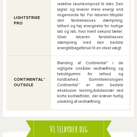
reaktive skumkomposit til dato. Den
lagrer og leverer mere energi end
nogensinde før. For løberen tilbyder
LIGHTSTRIKE
den førsteklasses dæmpning,
PRO
lethed og høj energiretur for hurtige
løb og løb, hvor hvert sekund tæller.
Giver løberen førsteklasses
dæmpning med den bedste
energitilbageførsel til en ideel vægt.
Blanding af Continental™ i de
vigtigste områder vedhæftning og
tekstilgummi for lethed og
CONTINENTAL™
holdbarhed. Gummiteknologien
OUTSOLE
Continental™ er den bedste
eksklusive løsning,Adidasisær ved
korte kontakttider, der kræver hurtig
udvikling af vedhæftning.
Vi tilbyder dig