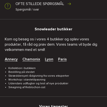
OFTE STILLEDE SPØRGSMÅL
Spørgsmål / svar
Snowleader butikker
Kom og besøg os i vores 4 butikker og oplev vores
produkter, få råd og prøv dem. Vores teams vil byde dig
velkommen med et smil!
Annecy
Chamonix
Lyon
Paris
Kollektion i butikken
Bestilling på stedet
Skræddersyet rådgivning fra vores eksperter
Workshop i støvletilpasning
Udendørs udflugter og test af nye produkter
Smagning af Reblochon-ost
Vores tjenester