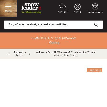
Menu
Kontakt
Konto
Indkøbskurv
SUMMER DEALS: op til 60% rabat
Opdag
Løbesko
Adizero Evo SL Woven M Chalk White/Chalk
>
herre
White/Halo Silver
Lagersalg