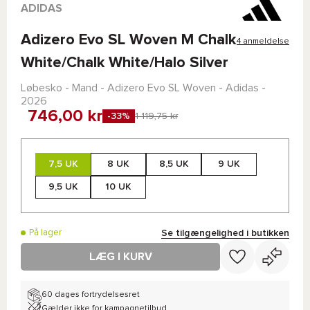
ADIDAS
Adizero Evo SL Woven M Chalk
4 anmeldelse
White/Chalk White/Halo Silver
Løbesko - Mand -
Adizero Evo SL Woven - Adidas
-
2026
746,00 kr
-33%
1 119,75 kr
7,5 UK
8 UK
8,5 UK
9 UK
9,5 UK
10 UK
Se tilgængelighed i butikken
På lager
LÆG I KURV
60 dages fortrydelsesret
Gælder ikke for kampagnetilbud