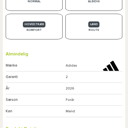
NORMAL
ALSIDIG
HOVEDTRÆK
LAND
KOMFORT
ROUTE
Almindelig
Mærke
Adidas
Garanti
2
År
2026
Sæson
Forår
Køn
Mand