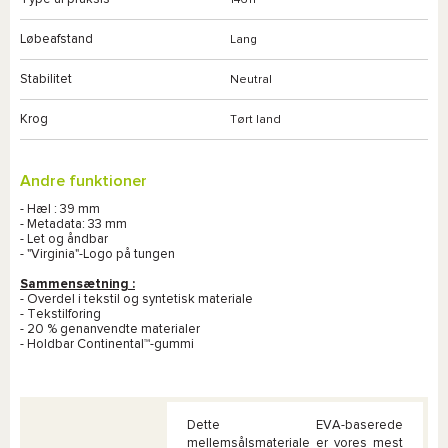
14611
Løbeafstand
Lang
Stabilitet
Neutral
Krog
Tørt land
Andre funktioner
- Hæl : 39 mm
- Metadata: 33 mm
- Let og åndbar
- "Virginia"-Logo på tungen
Sammensætning :
- Overdel i tekstil og syntetisk materiale
- Tekstilforing
- 20 % genanvendte materialer
- Holdbar Continental™-gummi
Dette EVA-baserede
mellemsålsmateriale er vores mest