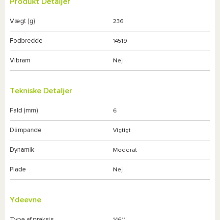
Produkt Detaljer
Vægt (g)
236
Fodbredde
14519
Vibram
Nej
Tekniske Detaljer
Fald (mm)
6
Dämpande
Vigtigt
Dynamik
Moderat
Plade
Nej
Ydeevne
Type af praksis