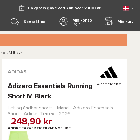
En gratis gave ved køb over 2.400 kr.
Min konto
Min kurv
Kontakt os!
Login
Short M Black
ADIDAS
4 anmeldelse
Adizero Essentials Running
Short M Black
Let og åndbar shorts - Mand -
Adizero Essentials
Short - Adidas Terrex
- 2026
248,90 kr
ANDRE FARVER ER TILGÆNGELIGE