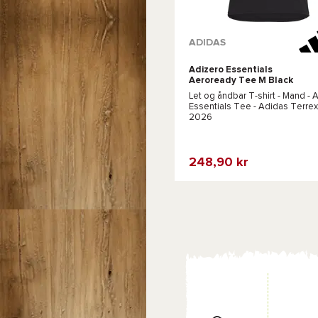
Tilgængelige farver :
ADIDAS
Adizero Essentials
Hvid
Orange
Aeroready Tee M Black
Let og åndbar T-shirt - Mand -
A
Essentials Tee - Adidas Terrex
2026
248,90 kr
Favorit
Sammenlign