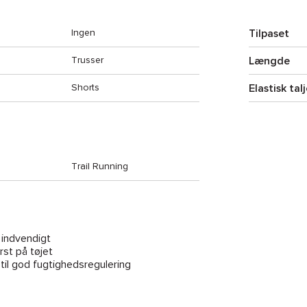
Tilpaset
Ingen
Længde
Trusser
Elastisk tal
Shorts
Trail Running
 indvendigt
st på tøjet
il god fugtighedsregulering