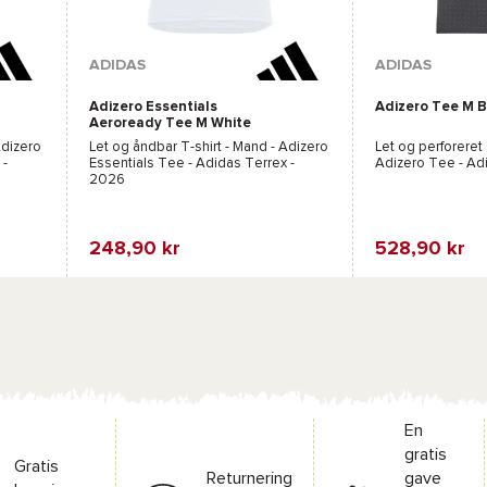
Tilgængelige farver :
ADIDAS
ADIDAS
Adizero Essentials
Adizero Tee M B
Sort
Orange
Aeroready Tee M White
dizero
Let og åndbar T-shirt - Mand -
Adizero
Let og perforeret 
-
Essentials Tee - Adidas Terrex
-
Adizero Tee - Ad
2026
248,90 kr
528,90 kr
Favorit
Favorit
Sammenlign
Sammenlig
En
gratis
Gratis
Returnering
gave