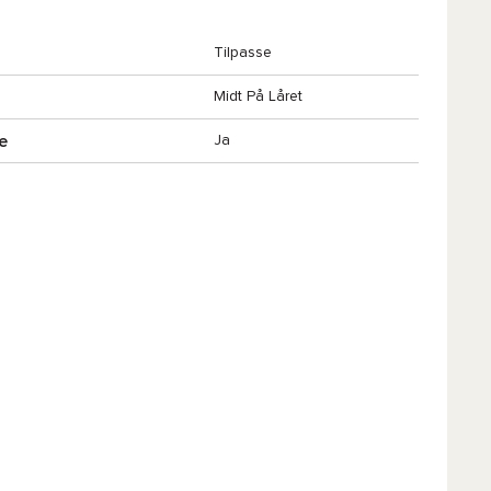
Tilpasse
Midt På Låret
je
Ja