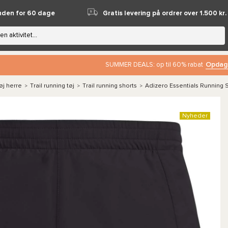
nden for 60 dage
Gratis levering på ordrer over 1.500 kr.
Opdag
SUMMER DEALS: op til 60% rabat
øj herre
Trail running tøj
Trail running shorts
Adizero Essentials Running 
>
>
>
Nyheder