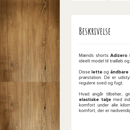
Beskrivelse
Mænds shorts
Adizero 
ideelt model til trailløb o
Disse
lette
og
åndbare
præstation. De er udst
regulere sved og fugt.
Hvad angår tilbehør, g
elastiske talje
med indv
komfort under alle kilo
komfort, der er nødvendi