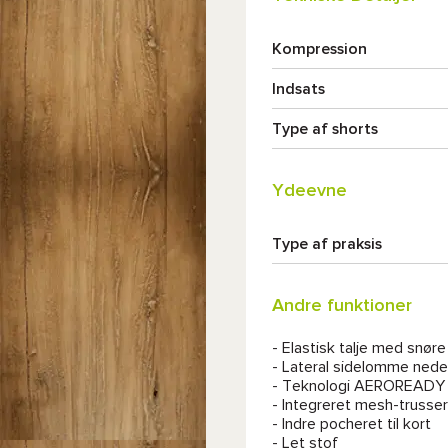
Kompression
Indsats
Type af shorts
Ydeevne
Type af praksis
Andre funktioner
- Elastisk talje med snøre
- Lateral sidelomme neder
- Teknologi AEROREADY t
- Integreret mesh-trusser
- Indre pocheret til kort
- Let stof