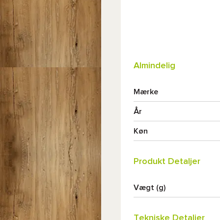
Almindelig
Mærke
År
Køn
Produkt Detaljer
Vægt (g)
Tekniske Detaljer