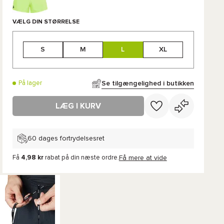
VÆLG DIN STØRRELSE
S
M
L
XL
Se tilgængelighed i butikken
På lager
LÆG I KURV
60 dages fortrydelsesret
Få
4,98 kr
rabat på din næste ordre.
Få mere at vide