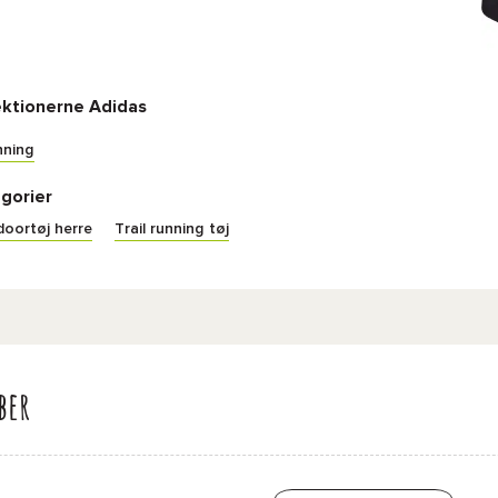
ektionerne Adidas
nning
gorier
oortøj herre
Trail running tøj
ber