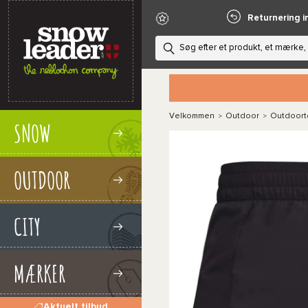
Returnering i
Velkommen
Outdoor
Outdoort
>
>
SNOW
OUTDOOR
CITY
MÆRKER
Aktuelt tilbud