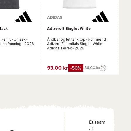
Tilgæ
ADIDAS
AD
lack
Adizero E Singlet White
Adi
Sort
M S
T-shirt - Unisex -
Åndbar og let tank top - For mænd
Ultr
idas Running
- 2026
Adizero Essentials Singlet White -
Adi
Adidas Terrex
- 2026
20
24
93,00 kr
-50%
186,00 kr
Favo
n
Favorit
Sammenlign
Et team
af